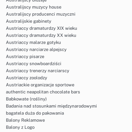
Australijscy muzycy house
Australijscy producenci muzyczni
Australijskie gabinety
Austriaccy dramaturdzy XIX wieku
Austriaccy dramaturdzy XX wieku
Austriaccy malarze gotyku
Austriaccy narciarze alpejscy
Austriaccy pisarze
Austriaccy snowboardziści
Austriaccy trenerzy narciarscy
Austriaccy zoolodzy
Austriackie organizacje sportowe
authentic neapolitan chocolate bars
Babkowate (rośliny)
Badania nad stosunkami międzynarodowymi
bagatela duża do pakowania
Balony Reklamowe
Balony z Logo