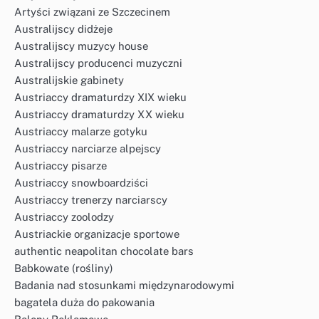
Artyści związani ze Szczecinem
Australijscy didżeje
Australijscy muzycy house
Australijscy producenci muzyczni
Australijskie gabinety
Austriaccy dramaturdzy XIX wieku
Austriaccy dramaturdzy XX wieku
Austriaccy malarze gotyku
Austriaccy narciarze alpejscy
Austriaccy pisarze
Austriaccy snowboardziści
Austriaccy trenerzy narciarscy
Austriaccy zoolodzy
Austriackie organizacje sportowe
authentic neapolitan chocolate bars
Babkowate (rośliny)
Badania nad stosunkami międzynarodowymi
bagatela duża do pakowania