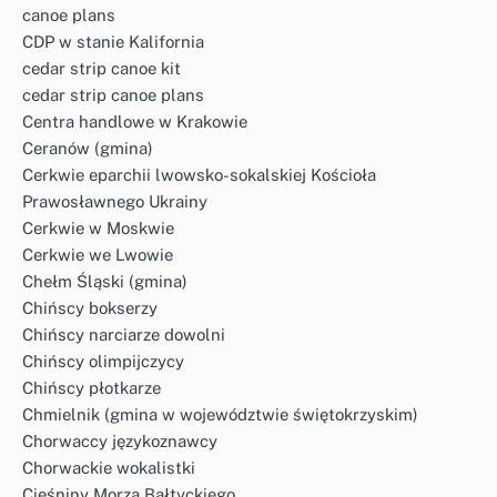
canoe plans
CDP w stanie Kalifornia
cedar strip canoe kit
cedar strip canoe plans
Centra handlowe w Krakowie
Ceranów (gmina)
Cerkwie eparchii lwowsko-sokalskiej Kościoła
Prawosławnego Ukrainy
Cerkwie w Moskwie
Cerkwie we Lwowie
Chełm Śląski (gmina)
Chińscy bokserzy
Chińscy narciarze dowolni
Chińscy olimpijczycy
Chińscy płotkarze
Chmielnik (gmina w województwie świętokrzyskim)
Chorwaccy językoznawcy
Chorwackie wokalistki
Cieśniny Morza Bałtyckiego