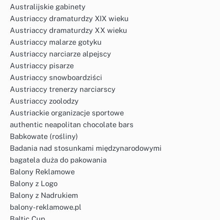
Australijskie gabinety
Austriaccy dramaturdzy XIX wieku
Austriaccy dramaturdzy XX wieku
Austriaccy malarze gotyku
Austriaccy narciarze alpejscy
Austriaccy pisarze
Austriaccy snowboardziści
Austriaccy trenerzy narciarscy
Austriaccy zoolodzy
Austriackie organizacje sportowe
authentic neapolitan chocolate bars
Babkowate (rośliny)
Badania nad stosunkami międzynarodowymi
bagatela duża do pakowania
Balony Reklamowe
Balony z Logo
Balony z Nadrukiem
balony-reklamowe.pl
Baltic Cup