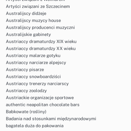
Artyści związani ze Szczecinem
Australijscy didżeje
Australijscy muzycy house
Australijscy producenci muzyczni
Australijskie gabinety
Austriaccy dramaturdzy XIX wieku
Austriaccy dramaturdzy XX wieku
Austriaccy malarze gotyku
Austriaccy narciarze alpejscy
Austriaccy pisarze
Austriaccy snowboardziści
Austriaccy trenerzy narciarscy
Austriaccy zoolodzy
Austriackie organizacje sportowe
authentic neapolitan chocolate bars
Babkowate (rośliny)
Badania nad stosunkami międzynarodowymi
bagatela duża do pakowania