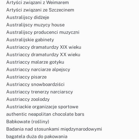
Artyści związani z Weimarem
Artyści związani ze Szczecinem
Australijscy didżeje
Australijscy muzycy house
Australijscy producenci muzyczni
Australijskie gabinety
Austriaccy dramaturdzy XIX wieku
Austriaccy dramaturdzy XX wieku
Austriaccy malarze gotyku
Austriaccy narciarze alpejscy
Austriaccy pisarze
Austriaccy snowboardziści
Austriaccy trenerzy narciarscy
Austriaccy zoolodzy
Austriackie organizacje sportowe
authentic neapolitan chocolate bars
Babkowate (rośliny)
Badania nad stosunkami międzynarodowymi
bagatela duża do pakowania