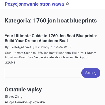
Skip
Pozycjonowanie stron wawa
to
content
Kategoria:
1760 jon boat blueprints
Your Ultimate Guide to 1760 Jon Boat Blueprints:
Build Your Dream Aluminum Boat
2026-05-10
J1yEFeC74gnXzAeXBjJlLxGdhZpj1Z
Your Ultimate Guide to 1760 Jon Boat Blueprints: Build Your Dream
Aluminum Boat If you’re passionate about boating, fishing, or…
Szukaj
Szukaj
Ostatnie wpisy
Steve Zing
Alicja Panek-Piętkowska