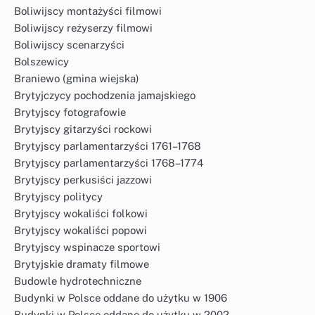
Boliwijscy montażyści filmowi
Boliwijscy reżyserzy filmowi
Boliwijscy scenarzyści
Bolszewicy
Braniewo (gmina wiejska)
Brytyjczycy pochodzenia jamajskiego
Brytyjscy fotografowie
Brytyjscy gitarzyści rockowi
Brytyjscy parlamentarzyści 1761–1768
Brytyjscy parlamentarzyści 1768–1774
Brytyjscy perkusiści jazzowi
Brytyjscy politycy
Brytyjscy wokaliści folkowi
Brytyjscy wokaliści popowi
Brytyjscy wspinacze sportowi
Brytyjskie dramaty filmowe
Budowle hydrotechniczne
Budynki w Polsce oddane do użytku w 1906
Budynki w Polsce oddane do użytku w 2002