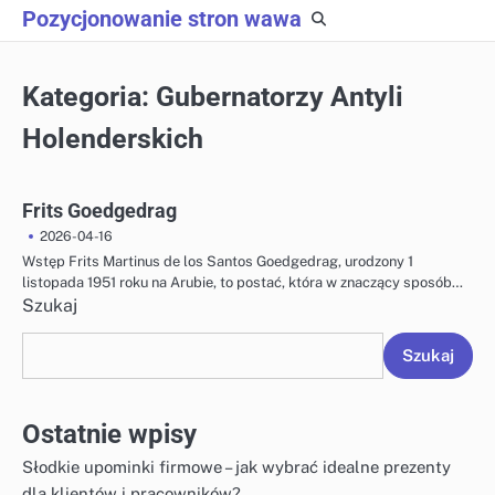
Skip
Pozycjonowanie stron wawa
to
content
Kategoria:
Gubernatorzy Antyli
Holenderskich
Frits Goedgedrag
2026-04-16
Wstęp Frits Martinus de los Santos Goedgedrag, urodzony 1
listopada 1951 roku na Arubie, to postać, która w znaczący sposób…
Szukaj
Szukaj
Ostatnie wpisy
Słodkie upominki firmowe – jak wybrać idealne prezenty
dla klientów i pracowników?