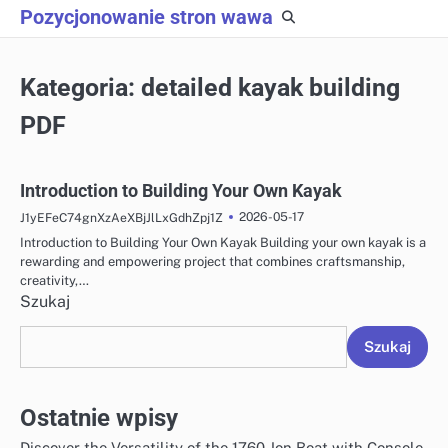
Skip
Pozycjonowanie stron wawa
to
content
Kategoria:
detailed kayak building
PDF
Introduction to Building Your Own Kayak
2026-05-17
J1yEFeC74gnXzAeXBjJlLxGdhZpj1Z
Introduction to Building Your Own Kayak Building your own kayak is a
rewarding and empowering project that combines craftsmanship,
creativity,…
Szukaj
Szukaj
Ostatnie wpisy
Discover the Versatility of the 1760 Jon Boat with Console