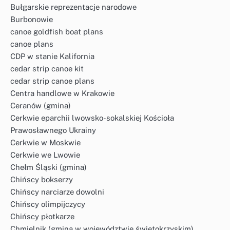
Bułgarskie reprezentacje narodowe
Burbonowie
canoe goldfish boat plans
canoe plans
CDP w stanie Kalifornia
cedar strip canoe kit
cedar strip canoe plans
Centra handlowe w Krakowie
Ceranów (gmina)
Cerkwie eparchii lwowsko-sokalskiej Kościoła
Prawosławnego Ukrainy
Cerkwie w Moskwie
Cerkwie we Lwowie
Chełm Śląski (gmina)
Chińscy bokserzy
Chińscy narciarze dowolni
Chińscy olimpijczycy
Chińscy płotkarze
Chmielnik (gmina w województwie świętokrzyskim)