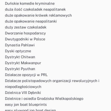
Duńskie komedie kryminalne
duża ilość czekoladek neapolitanek
duże opakowanie krówek reklamowych
duże opakowanie neapolitanki
duży zestaw czekoladek
Dworzanie hospodarscy
Dwutygodniki w Polsce
Dynastia Pahlawi
Dyski optyczne
Dystrykt Chitwan
Dystrykt Makwanpur
Dystrykt Pyuthan
Działacze opozycji w PRL
Działacze polistopadowych organizacji rewolucyjnych i
niepodległościowych
Dzielnica VIII Dębniki
Dzielnice i osiedla Grodziska Wielkopolskiego
easy jon boat blueprints
easy plywood jon boat design