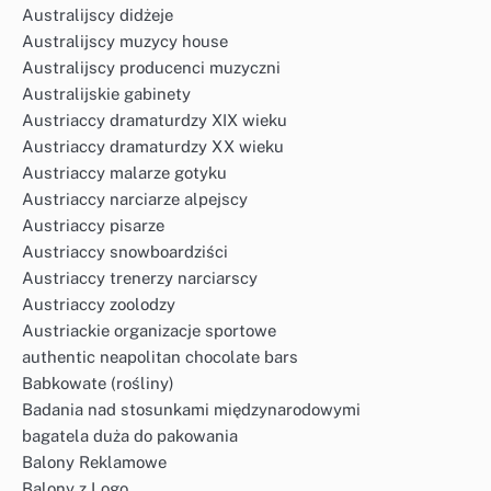
Australijscy didżeje
Australijscy muzycy house
Australijscy producenci muzyczni
Australijskie gabinety
Austriaccy dramaturdzy XIX wieku
Austriaccy dramaturdzy XX wieku
Austriaccy malarze gotyku
Austriaccy narciarze alpejscy
Austriaccy pisarze
Austriaccy snowboardziści
Austriaccy trenerzy narciarscy
Austriaccy zoolodzy
Austriackie organizacje sportowe
authentic neapolitan chocolate bars
Babkowate (rośliny)
Badania nad stosunkami międzynarodowymi
bagatela duża do pakowania
Balony Reklamowe
Balony z Logo