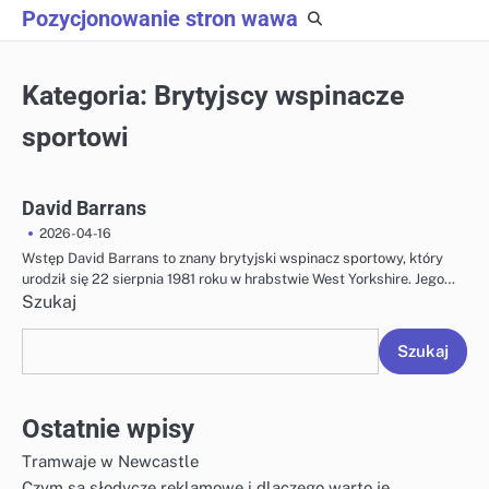
Skip
Pozycjonowanie stron wawa
to
content
Kategoria:
Brytyjscy wspinacze
sportowi
David Barrans
2026-04-16
Wstęp David Barrans to znany brytyjski wspinacz sportowy, który
urodził się 22 sierpnia 1981 roku w hrabstwie West Yorkshire. Jego…
Szukaj
Szukaj
Ostatnie wpisy
Tramwaje w Newcastle
Czym są słodycze reklamowe i dlaczego warto je