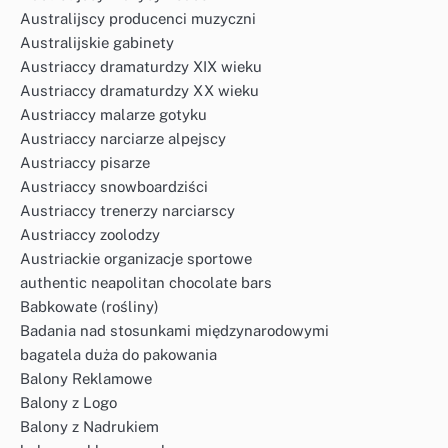
Australijscy producenci muzyczni
Australijskie gabinety
Austriaccy dramaturdzy XIX wieku
Austriaccy dramaturdzy XX wieku
Austriaccy malarze gotyku
Austriaccy narciarze alpejscy
Austriaccy pisarze
Austriaccy snowboardziści
Austriaccy trenerzy narciarscy
Austriaccy zoolodzy
Austriackie organizacje sportowe
authentic neapolitan chocolate bars
Babkowate (rośliny)
Badania nad stosunkami międzynarodowymi
bagatela duża do pakowania
Balony Reklamowe
Balony z Logo
Balony z Nadrukiem