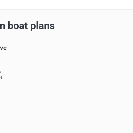
n boat plans
ive
c
d