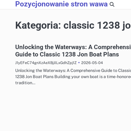
Pozycjonowanie stron wawa
Skip
to
content
Kategoria:
classic 1238 jo
Unlocking the Waterways: A Comprehens
Guide to Classic 1238 Jon Boat Plans
2026-05-04
J1yEFeC74gnXzAeXBjJlLxGdhZpj1Z
Unlocking the Waterways: A Comprehensive Guide to Classi
1238 Jon Boat Plans Building your own boat is a time-honore
tradition…