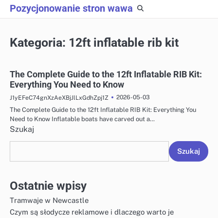
Skip
Pozycjonowanie stron wawa
to
content
Kategoria:
12ft inflatable rib kit
The Complete Guide to the 12ft Inflatable RIB Kit:
Everything You Need to Know
2026-05-03
J1yEFeC74gnXzAeXBjJlLxGdhZpj1Z
The Complete Guide to the 12ft Inflatable RIB Kit: Everything You
Need to Know Inflatable boats have carved out a…
Szukaj
Szukaj
Ostatnie wpisy
Tramwaje w Newcastle
Czym są słodycze reklamowe i dlaczego warto je