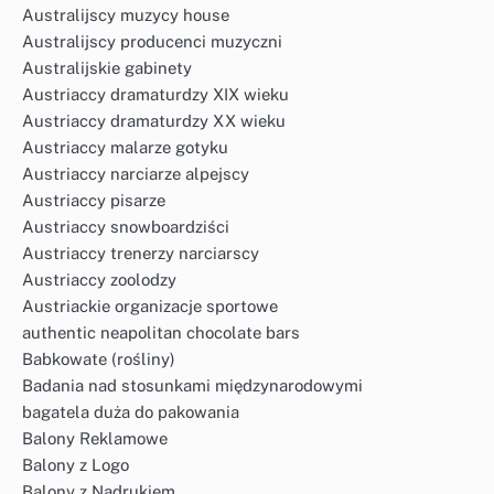
Australijscy muzycy house
Australijscy producenci muzyczni
Australijskie gabinety
Austriaccy dramaturdzy XIX wieku
Austriaccy dramaturdzy XX wieku
Austriaccy malarze gotyku
Austriaccy narciarze alpejscy
Austriaccy pisarze
Austriaccy snowboardziści
Austriaccy trenerzy narciarscy
Austriaccy zoolodzy
Austriackie organizacje sportowe
authentic neapolitan chocolate bars
Babkowate (rośliny)
Badania nad stosunkami międzynarodowymi
bagatela duża do pakowania
Balony Reklamowe
Balony z Logo
Balony z Nadrukiem