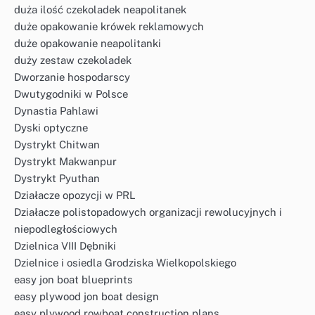
duża ilość czekoladek neapolitanek
duże opakowanie krówek reklamowych
duże opakowanie neapolitanki
duży zestaw czekoladek
Dworzanie hospodarscy
Dwutygodniki w Polsce
Dynastia Pahlawi
Dyski optyczne
Dystrykt Chitwan
Dystrykt Makwanpur
Dystrykt Pyuthan
Działacze opozycji w PRL
Działacze polistopadowych organizacji rewolucyjnych i
niepodległościowych
Dzielnica VIII Dębniki
Dzielnice i osiedla Grodziska Wielkopolskiego
easy jon boat blueprints
easy plywood jon boat design
easy plywood rowboat construction plans