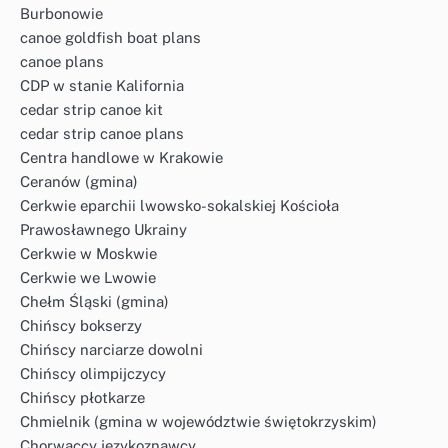
Burbonowie
canoe goldfish boat plans
canoe plans
CDP w stanie Kalifornia
cedar strip canoe kit
cedar strip canoe plans
Centra handlowe w Krakowie
Ceranów (gmina)
Cerkwie eparchii lwowsko-sokalskiej Kościoła
Prawosławnego Ukrainy
Cerkwie w Moskwie
Cerkwie we Lwowie
Chełm Śląski (gmina)
Chińscy bokserzy
Chińscy narciarze dowolni
Chińscy olimpijczycy
Chińscy płotkarze
Chmielnik (gmina w województwie świętokrzyskim)
Chorwaccy językoznawcy