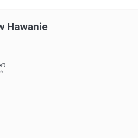
 w Hawanie
e”)
ie