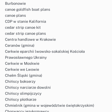
Burbonowie
canoe goldfish boat plans
canoe plans
CDP w stanie Kalifornia
cedar strip canoe kit
cedar strip canoe plans
Centra handlowe w Krakowie
Ceranów (gmina)
Cerkwie eparchii lwowsko-sokalskiej Kościoła
Prawosławnego Ukrainy
Cerkwie w Moskwie
Cerkwie we Lwowie
Chełm Śląski (gmina)
Chińscy bokserzy
Chińscy narciarze dowolni
Chińscy olimpijczycy
Chińscy płotkarze
Chmielnik (gmina w województwie świętokrzyskim)
Chorwaccy językoznawcy