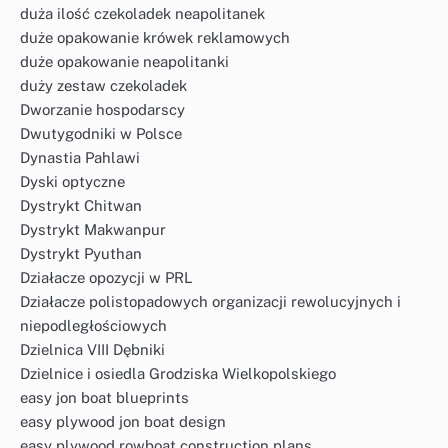
duża ilość czekoladek neapolitanek
duże opakowanie krówek reklamowych
duże opakowanie neapolitanki
duży zestaw czekoladek
Dworzanie hospodarscy
Dwutygodniki w Polsce
Dynastia Pahlawi
Dyski optyczne
Dystrykt Chitwan
Dystrykt Makwanpur
Dystrykt Pyuthan
Działacze opozycji w PRL
Działacze polistopadowych organizacji rewolucyjnych i
niepodległościowych
Dzielnica VIII Dębniki
Dzielnice i osiedla Grodziska Wielkopolskiego
easy jon boat blueprints
easy plywood jon boat design
easy plywood rowboat construction plans