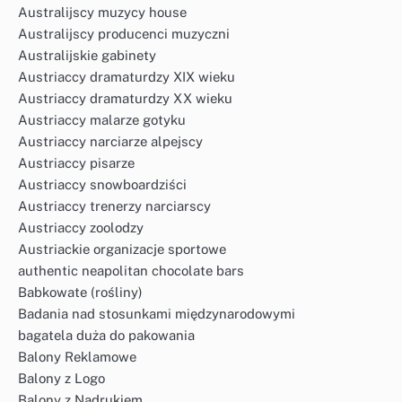
Australijscy muzycy house
Australijscy producenci muzyczni
Australijskie gabinety
Austriaccy dramaturdzy XIX wieku
Austriaccy dramaturdzy XX wieku
Austriaccy malarze gotyku
Austriaccy narciarze alpejscy
Austriaccy pisarze
Austriaccy snowboardziści
Austriaccy trenerzy narciarscy
Austriaccy zoolodzy
Austriackie organizacje sportowe
authentic neapolitan chocolate bars
Babkowate (rośliny)
Badania nad stosunkami międzynarodowymi
bagatela duża do pakowania
Balony Reklamowe
Balony z Logo
Balony z Nadrukiem