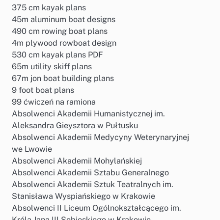
375 cm kayak plans
45m aluminum boat designs
490 cm rowing boat plans
4m plywood rowboat design
530 cm kayak plans PDF
65m utility skiff plans
67m jon boat building plans
9 foot boat plans
99 ćwiczeń na ramiona
Absolwenci Akademii Humanistycznej im.
Aleksandra Gieysztora w Pułtusku
Absolwenci Akademii Medycyny Weterynaryjnej
we Lwowie
Absolwenci Akademii Mohylańskiej
Absolwenci Akademii Sztabu Generalnego
Absolwenci Akademii Sztuk Teatralnych im.
Stanisława Wyspiańskiego w Krakowie
Absolwenci II Liceum Ogólnokształcącego im.
Króla Jana III Sobieskiego w Krakowie