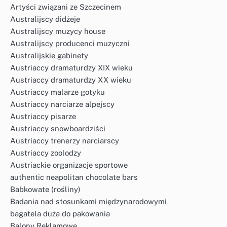
Artyści związani ze Szczecinem
Australijscy didżeje
Australijscy muzycy house
Australijscy producenci muzyczni
Australijskie gabinety
Austriaccy dramaturdzy XIX wieku
Austriaccy dramaturdzy XX wieku
Austriaccy malarze gotyku
Austriaccy narciarze alpejscy
Austriaccy pisarze
Austriaccy snowboardziści
Austriaccy trenerzy narciarscy
Austriaccy zoolodzy
Austriackie organizacje sportowe
authentic neapolitan chocolate bars
Babkowate (rośliny)
Badania nad stosunkami międzynarodowymi
bagatela duża do pakowania
Balony Reklamowe