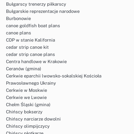
Bułgarscy trenerzy piłkarscy
Bułgarskie reprezentacje narodowe
Burbonowie
canoe goldfish boat plans
canoe plans
CDP w stanie Kalifornia
cedar strip canoe kit
cedar strip canoe plans
Centra handlowe w Krakowie
Ceranów (gmina)
Cerkwie eparchii lwowsko-sokalskiej Kościoła
Prawosławnego Ukrainy
Cerkwie w Moskwie
Cerkwie we Lwowie
Chełm Śląski (gmina)
Chińscy bokserzy
Chińscy narciarze dowolni
Chińscy olimpijczycy
Chińscy płotkarze