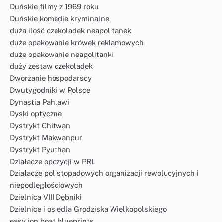
Duńskie filmy z 1969 roku
Duńskie komedie kryminalne
duża ilość czekoladek neapolitanek
duże opakowanie krówek reklamowych
duże opakowanie neapolitanki
duży zestaw czekoladek
Dworzanie hospodarscy
Dwutygodniki w Polsce
Dynastia Pahlawi
Dyski optyczne
Dystrykt Chitwan
Dystrykt Makwanpur
Dystrykt Pyuthan
Działacze opozycji w PRL
Działacze polistopadowych organizacji rewolucyjnych i
niepodległościowych
Dzielnica VIII Dębniki
Dzielnice i osiedla Grodziska Wielkopolskiego
easy jon boat blueprints