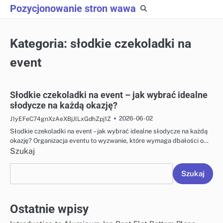
Skip
Pozycjonowanie stron wawa
to
content
Kategoria:
słodkie czekoladki na
event
Słodkie czekoladki na event – jak wybrać idealne
słodycze na każdą okazję?
2026-06-02
J1yEFeC74gnXzAeXBjJlLxGdhZpj1Z
Słodkie czekoladki na event – jak wybrać idealne słodycze na każdą
okazję? Organizacja eventu to wyzwanie, które wymaga dbałości o…
Szukaj
Szukaj
Ostatnie wpisy