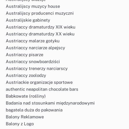
Australijscy muzycy house
Australijscy producenci muzyczni
Australijskie gabinety
Austriaccy dramaturdzy XIX wieku
Austriaccy dramaturdzy XX wieku
Austriaccy malarze gotyku
Austriaccy narciarze alpejscy
Austriaccy pisarze
Austriaccy snowboardziści
Austriaccy trenerzy narciarscy
Austriaccy zoolodzy
Austriackie organizacje sportowe
authentic neapolitan chocolate bars
Babkowate (rośliny)
Badania nad stosunkami międzynarodowymi
bagatela duża do pakowania
Balony Reklamowe
Balony z Logo