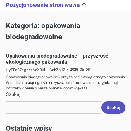
Skip
Pozycjonowanie stron wawa
to
content
Kategoria:
opakowania
biodegradowalne
Opakowania biodegradowalne – przyszłość
ekologicznego pakowania
2026-05-06
J1yEFeC74gnXzAeXBjJlLxGdhZpj1Z
Opakowania biodegradowalne – przyszłość ekologicznego pakowania
W obliczu rosnącego zanieczyszczenia środowiska oraz globalnej
potrzeby dbania o naszą planetę, coraz większą…
Szukaj
Szukaj
Ostatnie wpisy