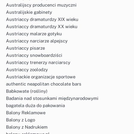
Australijscy producenci muzyczni
Australijskie gabinety
Austriaccy dramaturdzy XIX wieku
Austriaccy dramaturdzy XX wieku
Austriaccy malarze gotyku
Austriaccy narciarze alpejscy
Austriaccy pisarze
Austriaccy snowboardziści
Austriaccy trenerzy narciarscy
Austriaccy zoolodzy
Austriackie organizacje sportowe
authentic neapolitan chocolate bars
Babkowate (rośliny)
Badania nad stosunkami międzynarodowymi
bagatela duża do pakowania
Balony Reklamowe
Balony z Logo
Balony z Nadrukiem