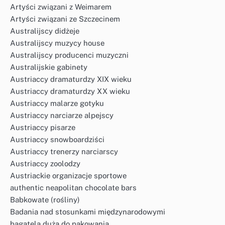
Artyści związani z Weimarem
Artyści związani ze Szczecinem
Australijscy didżeje
Australijscy muzycy house
Australijscy producenci muzyczni
Australijskie gabinety
Austriaccy dramaturdzy XIX wieku
Austriaccy dramaturdzy XX wieku
Austriaccy malarze gotyku
Austriaccy narciarze alpejscy
Austriaccy pisarze
Austriaccy snowboardziści
Austriaccy trenerzy narciarscy
Austriaccy zoolodzy
Austriackie organizacje sportowe
authentic neapolitan chocolate bars
Babkowate (rośliny)
Badania nad stosunkami międzynarodowymi
bagatela duża do pakowania