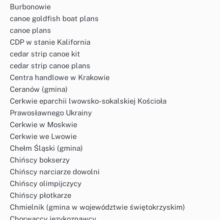
Burbonowie
canoe goldfish boat plans
canoe plans
CDP w stanie Kalifornia
cedar strip canoe kit
cedar strip canoe plans
Centra handlowe w Krakowie
Ceranów (gmina)
Cerkwie eparchii lwowsko-sokalskiej Kościoła
Prawosławnego Ukrainy
Cerkwie w Moskwie
Cerkwie we Lwowie
Chełm Śląski (gmina)
Chińscy bokserzy
Chińscy narciarze dowolni
Chińscy olimpijczycy
Chińscy płotkarze
Chmielnik (gmina w województwie świętokrzyskim)
Chorwaccy językoznawcy