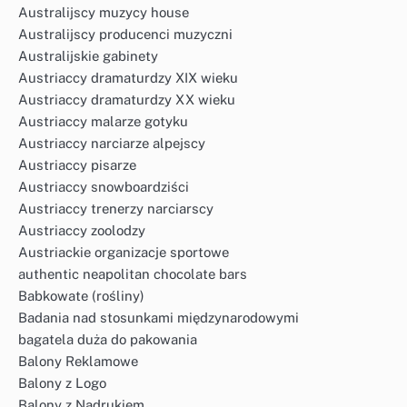
Australijscy muzycy house
Australijscy producenci muzyczni
Australijskie gabinety
Austriaccy dramaturdzy XIX wieku
Austriaccy dramaturdzy XX wieku
Austriaccy malarze gotyku
Austriaccy narciarze alpejscy
Austriaccy pisarze
Austriaccy snowboardziści
Austriaccy trenerzy narciarscy
Austriaccy zoolodzy
Austriackie organizacje sportowe
authentic neapolitan chocolate bars
Babkowate (rośliny)
Badania nad stosunkami międzynarodowymi
bagatela duża do pakowania
Balony Reklamowe
Balony z Logo
Balony z Nadrukiem