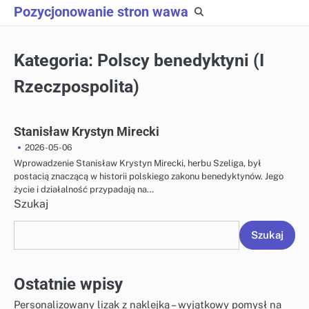
Skip
Pozycjonowanie stron wawa
to
content
Kategoria:
Polscy benedyktyni (I
Rzeczpospolita)
Stanisław Krystyn Mirecki
2026-05-06
Wprowadzenie Stanisław Krystyn Mirecki, herbu Szeliga, był
postacią znaczącą w historii polskiego zakonu benedyktynów. Jego
życie i działalność przypadają na…
Szukaj
Szukaj
Ostatnie wpisy
Personalizowany lizak z naklejką – wyjątkowy pomysł na