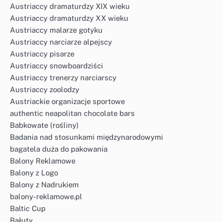
Austriaccy dramaturdzy XIX wieku
Austriaccy dramaturdzy XX wieku
Austriaccy malarze gotyku
Austriaccy narciarze alpejscy
Austriaccy pisarze
Austriaccy snowboardziści
Austriaccy trenerzy narciarscy
Austriaccy zoolodzy
Austriackie organizacje sportowe
authentic neapolitan chocolate bars
Babkowate (rośliny)
Badania nad stosunkami międzynarodowymi
bagatela duża do pakowania
Balony Reklamowe
Balony z Logo
Balony z Nadrukiem
balony-reklamowe.pl
Baltic Cup
Bałuty