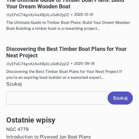
Your Dream Wooden Boat
2025-12-01
J1yEFeC74gnXzAeXBjJlLxGdhZpj1Z
The Ultimate Guide to Timber Boat Plans: Build Your Dream Wooden
Boat Building a timber boat is a rewarding project…
Discovering the Best Timber Boat Plans for Your
Next Project
2025-09-18
J1yEFeC74gnXzAeXBjJlLxGdhZpj1Z
Discovering the Best Timber Boat Plans for Your Next Project If
you’re an aspiring boat builder or a seasoned expert…
Szukaj
Szukaj
Ostatnie wpisy
NGC 4779
Introduction to Plywood Jon Boat Plans