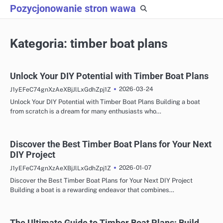
Skip
Pozycjonowanie stron wawa
to
content
Kategoria:
timber boat plans
Unlock Your DIY Potential with Timber Boat Plans
2026-03-24
J1yEFeC74gnXzAeXBjJlLxGdhZpj1Z
Unlock Your DIY Potential with Timber Boat Plans Building a boat
from scratch is a dream for many enthusiasts who…
Discover the Best Timber Boat Plans for Your Next
DIY Project
2026-01-07
J1yEFeC74gnXzAeXBjJlLxGdhZpj1Z
Discover the Best Timber Boat Plans for Your Next DIY Project
Building a boat is a rewarding endeavor that combines…
The Ultimate Guide to Timber Boat Plans: Build