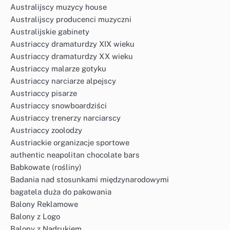
Australijscy muzycy house
Australijscy producenci muzyczni
Australijskie gabinety
Austriaccy dramaturdzy XIX wieku
Austriaccy dramaturdzy XX wieku
Austriaccy malarze gotyku
Austriaccy narciarze alpejscy
Austriaccy pisarze
Austriaccy snowboardziści
Austriaccy trenerzy narciarscy
Austriaccy zoolodzy
Austriackie organizacje sportowe
authentic neapolitan chocolate bars
Babkowate (rośliny)
Badania nad stosunkami międzynarodowymi
bagatela duża do pakowania
Balony Reklamowe
Balony z Logo
Balony z Nadrukiem