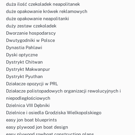
duża ilość czekoladek neapolitanek
duże opakowanie krówek reklamowych
duże opakowanie neapolitanki
duży zestaw czekoladek
Dworzanie hospodarscy
Dwutygodniki w Polsce
Dynastia Pahlawi
Dyski optyczne
Dystrykt Chitwan
Dystrykt Makwanpur
Dystrykt Pyuthan
Działacze opozycji w PRL
Działacze polistopadowych organizacji rewolucyjnych i
niepodległościowych
Dzielnica VIII Dębniki
Dzielnice i osiedla Grodziska Wielkopolskiego
easy jon boat blueprints
easy plywood jon boat design
easy plywood rowboat construction plans