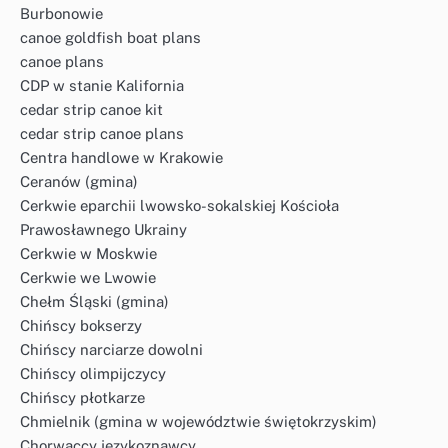
Burbonowie
canoe goldfish boat plans
canoe plans
CDP w stanie Kalifornia
cedar strip canoe kit
cedar strip canoe plans
Centra handlowe w Krakowie
Ceranów (gmina)
Cerkwie eparchii lwowsko-sokalskiej Kościoła
Prawosławnego Ukrainy
Cerkwie w Moskwie
Cerkwie we Lwowie
Chełm Śląski (gmina)
Chińscy bokserzy
Chińscy narciarze dowolni
Chińscy olimpijczycy
Chińscy płotkarze
Chmielnik (gmina w województwie świętokrzyskim)
Chorwaccy językoznawcy