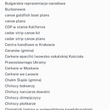
Bułgarskie reprezentacje narodowe
Burbonowie
canoe goldfish boat plans
canoe plans
CDP w stanie Kalifornia
cedar strip canoe kit
cedar strip canoe plans
Centra handlowe w Krakowie
Ceranów (gmina)
Cerkwie eparchii lwowsko-sokalskiej Kościoła
Prawosławnego Ukrainy
Cerkwie w Moskwie
Cerkwie we Lwowie
Chełm Śląski (gmina)
Chińscy bokserzy
Chińscy narciarze dowolni
Chińscy olimpijczycy
Chińscy płotkarze
Chmielnik (gmina w województwie świętokrzyskim)