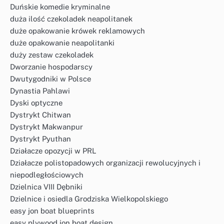
Duńskie komedie kryminalne
duża ilość czekoladek neapolitanek
duże opakowanie krówek reklamowych
duże opakowanie neapolitanki
duży zestaw czekoladek
Dworzanie hospodarscy
Dwutygodniki w Polsce
Dynastia Pahlawi
Dyski optyczne
Dystrykt Chitwan
Dystrykt Makwanpur
Dystrykt Pyuthan
Działacze opozycji w PRL
Działacze polistopadowych organizacji rewolucyjnych i
niepodległościowych
Dzielnica VIII Dębniki
Dzielnice i osiedla Grodziska Wielkopolskiego
easy jon boat blueprints
easy plywood jon boat design