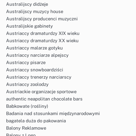
Australijscy didżeje
Australijscy muzycy house
Australijscy producenci muzyczni
Australijskie gabinety
Austriaccy dramaturdzy XIX wieku
Austriaccy dramaturdzy XX wieku
Austriaccy malarze gotyku
Austriaccy narciarze alpejscy
Austriaccy pisarze
Austriaccy snowboardziści
Austriaccy trenerzy narciarscy
Austriaccy zoolodzy
Austriackie organizacje sportowe
authentic neapolitan chocolate bars
Babkowate (rośliny)
Badania nad stosunkami międzynarodowymi
bagatela duża do pakowania
Balony Reklamowe
Balony z Logo