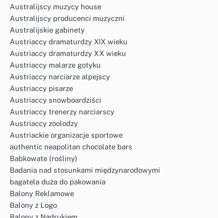
Australijscy muzycy house
Australijscy producenci muzyczni
Australijskie gabinety
Austriaccy dramaturdzy XIX wieku
Austriaccy dramaturdzy XX wieku
Austriaccy malarze gotyku
Austriaccy narciarze alpejscy
Austriaccy pisarze
Austriaccy snowboardziści
Austriaccy trenerzy narciarscy
Austriaccy zoolodzy
Austriackie organizacje sportowe
authentic neapolitan chocolate bars
Babkowate (rośliny)
Badania nad stosunkami międzynarodowymi
bagatela duża do pakowania
Balony Reklamowe
Balony z Logo
Balony z Nadrukiem