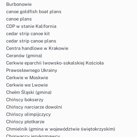
Burbonowie
canoe goldfish boat plans
canoe plans
CDP w stanie Kalifornia
cedar strip canoe kit
cedar strip canoe plans
Centra handlowe w Krakowie
Ceranów (gmina)
Cerkwie eparchii lwowsko-sokalskiej Kościoła
Prawosławnego Ukrainy
Cerkwie w Moskwie
Cerkwie we Lwowie
Chełm Śląski (gmina)
Chińscy bokserzy
Chińscy narciarze dowolni
Chińscy olimpijczycy
Chińscy płotkarze
Chmielnik (gmina w województwie świętokrzyskim)
Chorwaccy językoznawcy