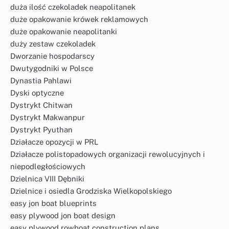
duża ilość czekoladek neapolitanek
duże opakowanie krówek reklamowych
duże opakowanie neapolitanki
duży zestaw czekoladek
Dworzanie hospodarscy
Dwutygodniki w Polsce
Dynastia Pahlawi
Dyski optyczne
Dystrykt Chitwan
Dystrykt Makwanpur
Dystrykt Pyuthan
Działacze opozycji w PRL
Działacze polistopadowych organizacji rewolucyjnych i
niepodległościowych
Dzielnica VIII Dębniki
Dzielnice i osiedla Grodziska Wielkopolskiego
easy jon boat blueprints
easy plywood jon boat design
easy plywood rowboat construction plans