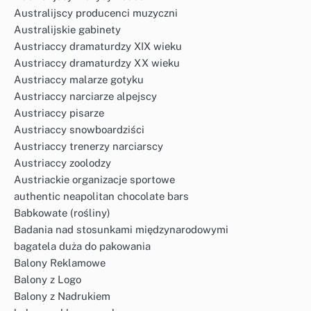
Australijscy producenci muzyczni
Australijskie gabinety
Austriaccy dramaturdzy XIX wieku
Austriaccy dramaturdzy XX wieku
Austriaccy malarze gotyku
Austriaccy narciarze alpejscy
Austriaccy pisarze
Austriaccy snowboardziści
Austriaccy trenerzy narciarscy
Austriaccy zoolodzy
Austriackie organizacje sportowe
authentic neapolitan chocolate bars
Babkowate (rośliny)
Badania nad stosunkami międzynarodowymi
bagatela duża do pakowania
Balony Reklamowe
Balony z Logo
Balony z Nadrukiem