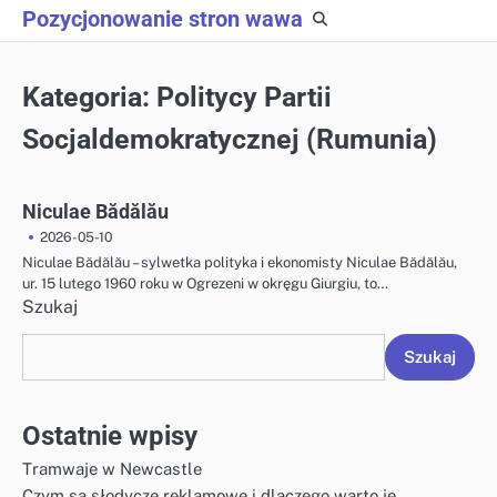
Skip
Pozycjonowanie stron wawa
to
content
Kategoria:
Politycy Partii
Socjaldemokratycznej (Rumunia)
Niculae Bădălău
2026-05-10
Niculae Bădălău – sylwetka polityka i ekonomisty Niculae Bădălău,
ur. 15 lutego 1960 roku w Ogrezeni w okręgu Giurgiu, to…
Szukaj
Szukaj
Ostatnie wpisy
Tramwaje w Newcastle
Czym są słodycze reklamowe i dlaczego warto je