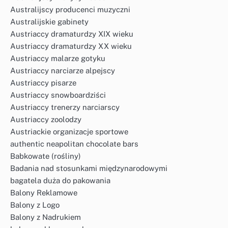
Australijscy producenci muzyczni
Australijskie gabinety
Austriaccy dramaturdzy XIX wieku
Austriaccy dramaturdzy XX wieku
Austriaccy malarze gotyku
Austriaccy narciarze alpejscy
Austriaccy pisarze
Austriaccy snowboardziści
Austriaccy trenerzy narciarscy
Austriaccy zoolodzy
Austriackie organizacje sportowe
authentic neapolitan chocolate bars
Babkowate (rośliny)
Badania nad stosunkami międzynarodowymi
bagatela duża do pakowania
Balony Reklamowe
Balony z Logo
Balony z Nadrukiem