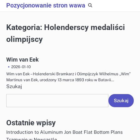
Skip
Pozycjonowanie stron wawa
to
content
Kategoria:
Holenderscy medaliści
olimpijscy
Wim van Eek
2026-01-10
Wim van Eek – Holenderski Bramkarz i Olimpijczyk Wilhelmus „Wim”
Martinus van Eek, urodzony 13 marca 1893 roku w Batavii…
Szukaj
Szukaj
Ostatnie wpisy
Introduction to Aluminum Jon Boat Flat Bottom Plans
Tramwaje w Newcastle