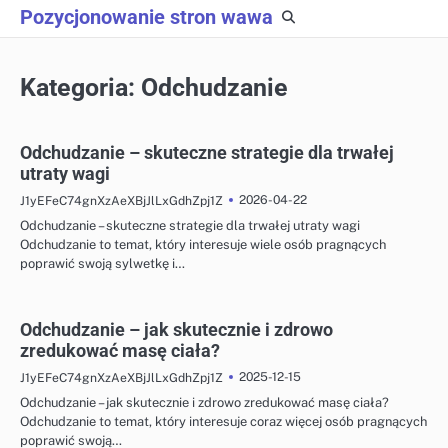
Skip
Pozycjonowanie stron wawa
to
content
Kategoria:
Odchudzanie
Odchudzanie – skuteczne strategie dla trwałej
utraty wagi
2026-04-22
J1yEFeC74gnXzAeXBjJlLxGdhZpj1Z
Odchudzanie – skuteczne strategie dla trwałej utraty wagi
Odchudzanie to temat, który interesuje wiele osób pragnących
poprawić swoją sylwetkę i…
Odchudzanie – jak skutecznie i zdrowo
zredukować masę ciała?
2025-12-15
J1yEFeC74gnXzAeXBjJlLxGdhZpj1Z
Odchudzanie – jak skutecznie i zdrowo zredukować masę ciała?
Odchudzanie to temat, który interesuje coraz więcej osób pragnących
poprawić swoją…