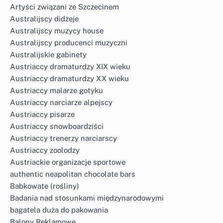
Artyści związani ze Szczecinem
Australijscy didżeje
Australijscy muzycy house
Australijscy producenci muzyczni
Australijskie gabinety
Austriaccy dramaturdzy XIX wieku
Austriaccy dramaturdzy XX wieku
Austriaccy malarze gotyku
Austriaccy narciarze alpejscy
Austriaccy pisarze
Austriaccy snowboardziści
Austriaccy trenerzy narciarscy
Austriaccy zoolodzy
Austriackie organizacje sportowe
authentic neapolitan chocolate bars
Babkowate (rośliny)
Badania nad stosunkami międzynarodowymi
bagatela duża do pakowania
Balony Reklamowe