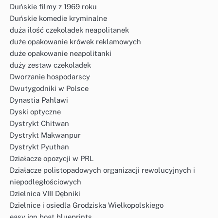
Duńskie filmy z 1969 roku
Duńskie komedie kryminalne
duża ilość czekoladek neapolitanek
duże opakowanie krówek reklamowych
duże opakowanie neapolitanki
duży zestaw czekoladek
Dworzanie hospodarscy
Dwutygodniki w Polsce
Dynastia Pahlawi
Dyski optyczne
Dystrykt Chitwan
Dystrykt Makwanpur
Dystrykt Pyuthan
Działacze opozycji w PRL
Działacze polistopadowych organizacji rewolucyjnych i
niepodległościowych
Dzielnica VIII Dębniki
Dzielnice i osiedla Grodziska Wielkopolskiego
easy jon boat blueprints