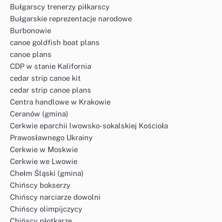
Bułgarscy trenerzy piłkarscy
Bułgarskie reprezentacje narodowe
Burbonowie
canoe goldfish boat plans
canoe plans
CDP w stanie Kalifornia
cedar strip canoe kit
cedar strip canoe plans
Centra handlowe w Krakowie
Ceranów (gmina)
Cerkwie eparchii lwowsko-sokalskiej Kościoła
Prawosławnego Ukrainy
Cerkwie w Moskwie
Cerkwie we Lwowie
Chełm Śląski (gmina)
Chińscy bokserzy
Chińscy narciarze dowolni
Chińscy olimpijczycy
Chińscy płotkarze