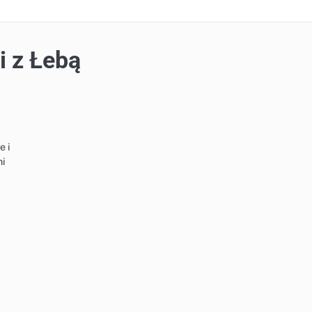
i z Łebą
e i
mi