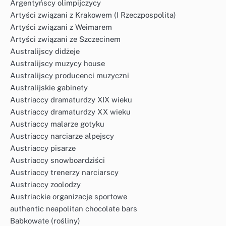
Argentyńscy olimpijczycy
Artyści związani z Krakowem (I Rzeczpospolita)
Artyści związani z Weimarem
Artyści związani ze Szczecinem
Australijscy didżeje
Australijscy muzycy house
Australijscy producenci muzyczni
Australijskie gabinety
Austriaccy dramaturdzy XIX wieku
Austriaccy dramaturdzy XX wieku
Austriaccy malarze gotyku
Austriaccy narciarze alpejscy
Austriaccy pisarze
Austriaccy snowboardziści
Austriaccy trenerzy narciarscy
Austriaccy zoolodzy
Austriackie organizacje sportowe
authentic neapolitan chocolate bars
Babkowate (rośliny)