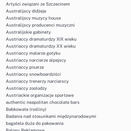
Artyści związani ze Szczecinem
Australijscy didżeje
Australijscy muzycy house
Australijscy producenci muzyczni
Australijskie gabinety
Austriaccy dramaturdzy XIX wieku
Austriaccy dramaturdzy XX wieku
Austriaccy malarze gotyku
Austriaccy narciarze alpejscy
Austriaccy pisarze
Austriaccy snowboardziści
Austriaccy trenerzy narciarscy
Austriaccy zoolodzy
Austriackie organizacje sportowe
authentic neapolitan chocolate bars
Babkowate (rośliny)
Badania nad stosunkami międzynarodowymi
bagatela duża do pakowania
Balony Reklamowe