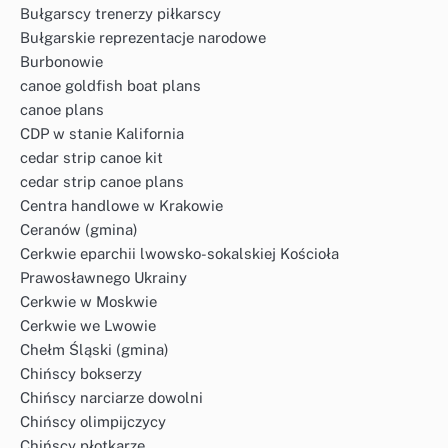
Bułgarscy trenerzy piłkarscy
Bułgarskie reprezentacje narodowe
Burbonowie
canoe goldfish boat plans
canoe plans
CDP w stanie Kalifornia
cedar strip canoe kit
cedar strip canoe plans
Centra handlowe w Krakowie
Ceranów (gmina)
Cerkwie eparchii lwowsko-sokalskiej Kościoła
Prawosławnego Ukrainy
Cerkwie w Moskwie
Cerkwie we Lwowie
Chełm Śląski (gmina)
Chińscy bokserzy
Chińscy narciarze dowolni
Chińscy olimpijczycy
Chińscy płotkarze