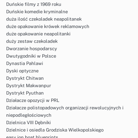
Duńskie filmy z 1969 roku
Duńskie komedie kryminalne
duża ilość czekoladek neapolitanek
duże opakowanie krówek reklamowych
duże opakowanie neapolitanki
duży zestaw czekoladek
Dworzanie hospodarscy
Dwutygodniki w Polsce
Dynastia Pahlawi
Dyski optyczne
Dystrykt Chitwan
Dystrykt Makwanpur
Dystrykt Pyuthan
Działacze opozycji w PRL
Działacze polistopadowych organizacji rewolucyjnych i
niepodległościowych
Dzielnica VIII Dębniki
Dzielnice i osiedla Grodziska Wielkopolskiego
easy jon boat blueprints