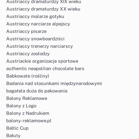
Austriaccy dramaturdzy XIX wieku
Austriaccy dramaturdzy XX wieku
Austriaccy malarze gotyku
Austriaccy narciarze alpejscy
Austriaccy pisarze
Austriaccy snowboardziści
Austriaccy trenerzy narciarscy
Austriaccy zoolodzy
Austriackie organizacje sportowe
authentic neapolitan chocolate bars
Babkowate (rośliny)
Badania nad stosunkami międzynarodowymi
bagatela duża do pakowania
Balony Reklamowe
Balony z Logo
Balony z Nadrukiem
balony-reklamowe.pl
Baltic Cup
Bałuty