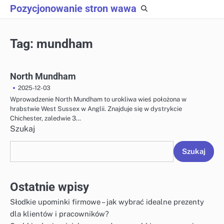
Skip
Pozycjonowanie stron wawa
to
content
Tag:
mundham
North Mundham
2025-12-03
Wprowadzenie North Mundham to urokliwa wieś położona w
hrabstwie West Sussex w Anglii. Znajduje się w dystrykcie
Chichester, zaledwie 3…
Szukaj
Szukaj
Ostatnie wpisy
Słodkie upominki firmowe – jak wybrać idealne prezenty
dla klientów i pracowników?