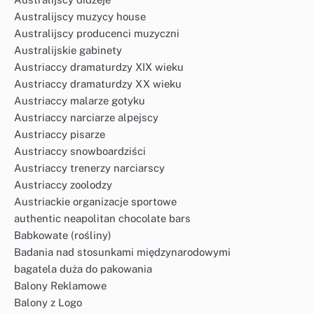
Australijscy muzycy house
Australijscy producenci muzyczni
Australijskie gabinety
Austriaccy dramaturdzy XIX wieku
Austriaccy dramaturdzy XX wieku
Austriaccy malarze gotyku
Austriaccy narciarze alpejscy
Austriaccy pisarze
Austriaccy snowboardziści
Austriaccy trenerzy narciarscy
Austriaccy zoolodzy
Austriackie organizacje sportowe
authentic neapolitan chocolate bars
Babkowate (rośliny)
Badania nad stosunkami międzynarodowymi
bagatela duża do pakowania
Balony Reklamowe
Balony z Logo