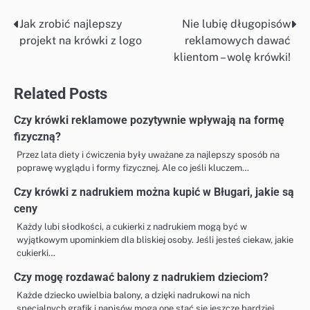
Jak zrobić najlepszy
Nie lubię długopisów
Nawigacja
projekt na krówki z logo
reklamowych dawać
wpisu
klientom – wolę krówki!
Related Posts
Czy krówki reklamowe pozytywnie wpływają na formę
fizyczną?
Przez lata diety i ćwiczenia były uważane za najlepszy sposób na
poprawę wyglądu i formy fizycznej. Ale co jeśli kluczem…
Czy krówki z nadrukiem można kupić w Bługari, jakie są
ceny
Każdy lubi słodkości, a cukierki z nadrukiem mogą być w
wyjątkowym upominkiem dla bliskiej osoby. Jeśli jesteś ciekaw, jakie
cukierki…
Czy mogę rozdawać balony z nadrukiem dzieciom?
Każde dziecko uwielbia balony, a dzięki nadrukowi na nich
specjalnych grafik i napisów mogą one stać się jeszcze bardziej