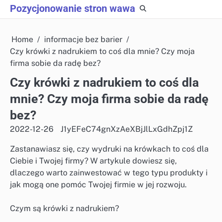
Skip
Pozycjonowanie stron wawa
to
content
Home
informacje bez barier
Czy krówki z nadrukiem to coś dla mnie? Czy moja
firma sobie da radę bez?
Czy krówki z nadrukiem to coś dla
mnie? Czy moja firma sobie da radę
bez?
2022-12-26
J1yEFeC74gnXzAeXBjJlLxGdhZpj1Z
Zastanawiasz się, czy wydruki na krówkach to coś dla
Ciebie i Twojej firmy? W artykule dowiesz się,
dlaczego warto zainwestować w tego typu produkty i
jak mogą one pomóc Twojej firmie w jej rozwoju.
Czym są krówki z nadrukiem?