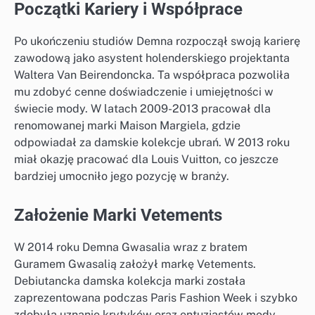
Początki Kariery i Współprace
Po ukończeniu studiów Demna rozpoczął swoją karierę
zawodową jako asystent holenderskiego projektanta
Waltera Van Beirendoncka. Ta współpraca pozwoliła
mu zdobyć cenne doświadczenie i umiejętności w
świecie mody. W latach 2009-2013 pracował dla
renomowanej marki Maison Margiela, gdzie
odpowiadał za damskie kolekcje ubrań. W 2013 roku
miał okazję pracować dla Louis Vuitton, co jeszcze
bardziej umocniło jego pozycję w branży.
Założenie Marki Vetements
W 2014 roku Demna Gwasalia wraz z bratem
Guramem Gwasalią założył markę Vetements.
Debiutancka damska kolekcja marki została
zaprezentowana podczas Paris Fashion Week i szybko
zdobyła uznanie krytyków oraz entuzjastów mody.