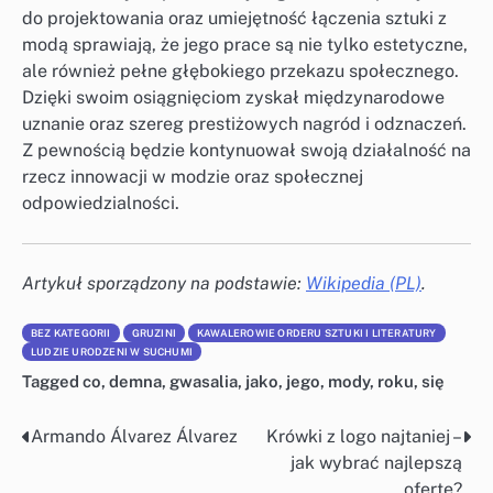
do projektowania oraz umiejętność łączenia sztuki z
modą sprawiają, że jego prace są nie tylko estetyczne,
ale również pełne głębokiego przekazu społecznego.
Dzięki swoim osiągnięciom zyskał międzynarodowe
uznanie oraz szereg prestiżowych nagród i odznaczeń.
Z pewnością będzie kontynuował swoją działalność na
rzecz innowacji w modzie oraz społecznej
odpowiedzialności.
Artykuł sporządzony na podstawie:
Wikipedia (PL)
.
BEZ KATEGORII
GRUZINI
KAWALEROWIE ORDERU SZTUKI I LITERATURY
LUDZIE URODZENI W SUCHUMI
Tagged
co
,
demna
,
gwasalia
,
jako
,
jego
,
mody
,
roku
,
się
Armando Álvarez Álvarez
Krówki z logo najtaniej –
Nawigacja
jak wybrać najlepszą
wpisu
ofertę?