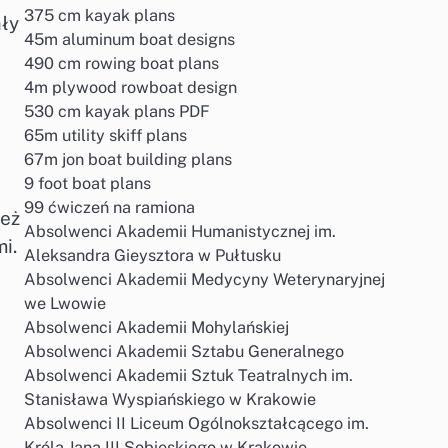
375 cm kayak plans
ały
45m aluminum boat designs
490 cm rowing boat plans
4m plywood rowboat design
530 cm kayak plans PDF
65m utility skiff plans
67m jon boat building plans
9 foot boat plans
99 ćwiczeń na ramiona
ież
Absolwenci Akademii Humanistycznej im.
i.
Aleksandra Gieysztora w Pułtusku
Absolwenci Akademii Medycyny Weterynaryjnej
we Lwowie
Absolwenci Akademii Mohylańskiej
Absolwenci Akademii Sztabu Generalnego
Absolwenci Akademii Sztuk Teatralnych im.
Stanisława Wyspiańskiego w Krakowie
Absolwenci II Liceum Ogólnokształcącego im.
Króla Jana III Sobieskiego w Krakowie