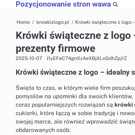
Pozycjonowanie stron wawa
Skip
to
content
Home
krowkizlogo.pl
Krówki świąteczne z logo 
Krówki świąteczne z logo
prezenty firmowe
2025-10-07
J1yEFeC74gnXzAeXBjJlLxGdhZpj1Z
Krówki świąteczne z logo – idealny
Święta to czas, w którym wiele firm poszuku
pomysłów na upominki dla swoich klientów,
coraz popularniejszych rozwiązań są
krówki 
cukierki, które łączą w sobie tradycję i now
swojej marce, ale również wprowadzić świą
obdarowanych osób.