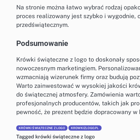
Na stronie można łatwo wybrać rodzaj opakow
proces realizowany jest szybko i wygodnie,
przedświątecznym.
Podsumowanie
Krówki świąteczne z logo to doskonały spos
nowoczesnym marketingiem. Personalizowane 
wzmacniają wizerunek firmy oraz budują pozy
Warto zainwestować w wysokiej jakości kró
do świątecznej atmosfery. Zamówienia warto
profesjonalnych producentów, takich jak pr
pewność, że prezent będzie dopracowany w 
KRÓWKI ŚWIĄTECZNE Z LOGO
KROWKIZLOGO.PL
Tagged
krówki świąteczne z logo