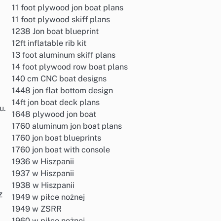
11 foot plywood jon boat plans
11 foot plywood skiff plans
1238 Jon boat blueprint
12ft inflatable rib kit
13 foot aluminum skiff plans
14 foot plywood row boat plans
140 cm CNC boat designs
1448 jon flat bottom design
14ft jon boat deck plans
u.
1648 plywood jon boat
1760 aluminum jon boat plans
1760 jon boat blueprints
1760 jon boat with console
1936 w Hiszpanii
1937 w Hiszpanii
1938 w Hiszpanii
z
1949 w piłce nożnej
1949 w ZSRR
1960 w piłce nożnej