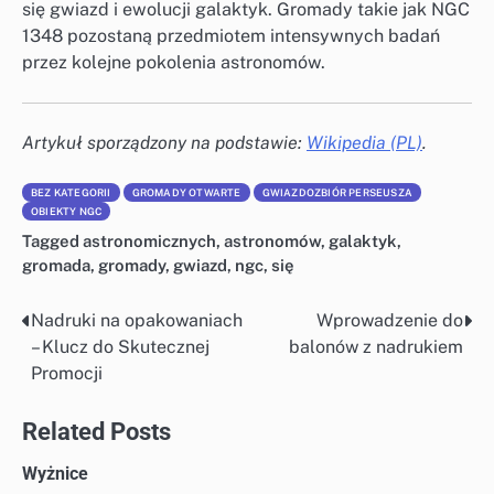
się gwiazd i ewolucji galaktyk. Gromady takie jak NGC
1348 pozostaną przedmiotem intensywnych badań
przez kolejne pokolenia astronomów.
Artykuł sporządzony na podstawie:
Wikipedia (PL)
.
BEZ KATEGORII
GROMADY OTWARTE
GWIAZDOZBIÓR PERSEUSZA
OBIEKTY NGC
Tagged
astronomicznych
,
astronomów
,
galaktyk
,
gromada
,
gromady
,
gwiazd
,
ngc
,
się
Nadruki na opakowaniach
Wprowadzenie do
Nawigacja
– Klucz do Skutecznej
balonów z nadrukiem
wpisu
Promocji
Related Posts
Wyżnice