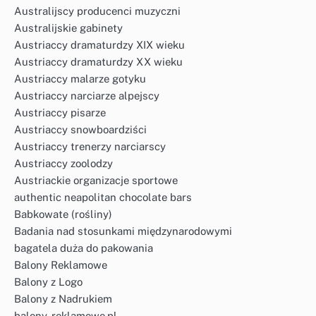
Australijscy producenci muzyczni
Australijskie gabinety
Austriaccy dramaturdzy XIX wieku
Austriaccy dramaturdzy XX wieku
Austriaccy malarze gotyku
Austriaccy narciarze alpejscy
Austriaccy pisarze
Austriaccy snowboardziści
Austriaccy trenerzy narciarscy
Austriaccy zoolodzy
Austriackie organizacje sportowe
authentic neapolitan chocolate bars
Babkowate (rośliny)
Badania nad stosunkami międzynarodowymi
bagatela duża do pakowania
Balony Reklamowe
Balony z Logo
Balony z Nadrukiem
balony-reklamowe.pl