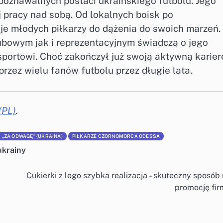
ozpoznawalnych postaci ukraińskiego futbolu. Jego
ej pracy nad sobą. Od lokalnych boisk po
uje młodych piłkarzy do dążenia do swoich marzeń.
ubowym jak i reprezentacyjnym świadczą o jego
portowi. Choć zakończył już swoją aktywną karier
rzez wielu fanów futbolu przez długie lata.
(PL)
.
„ZA ODWAGĘ” (UKRAINA)
PIŁKARZE CZORNOMORCA ODESSA
ukrainy
Cukierki z logo szybka realizacja – skuteczny sposób
promocję fir