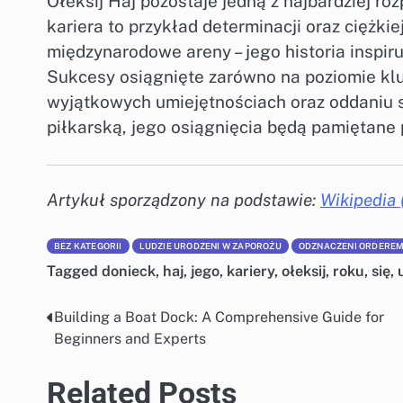
Ołeksij Haj pozostaje jedną z najbardziej r
kariera to przykład determinacji oraz ciężki
międzynarodowe areny – jego historia inspir
Sukcesy osiągnięte zarówno na poziomie kl
wyjątkowych umiejętnościach oraz oddaniu s
piłkarską, jego osiągnięcia będą pamiętane p
Artykuł sporządzony na podstawie:
Wikipedia 
BEZ KATEGORII
LUDZIE URODZENI W ZAPOROŻU
ODZNACZENI ORDEREM 
Tagged
donieck
,
haj
,
jego
,
kariery
,
ołeksij
,
roku
,
się
,
Building a Boat Dock: A Comprehensive Guide for
Nawigacja
Beginners and Experts
wpisu
Related Posts