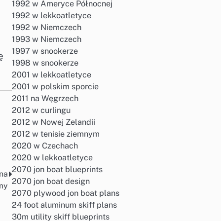
1992 w Ameryce Północnej
1992 w lekkoatletyce
1992 w Niemczech
1993 w Niemczech
1997 w snookerze
ę
1998 w snookerze
2001 w lekkoatletyce
2001 w polskim sporcie
2011 na Węgrzech
2012 w curlingu
2012 w Nowej Zelandii
2012 w tenisie ziemnym
2020 w Czechach
2020 w lekkoatletyce
2070 jon boat blueprints
 na
2070 jon boat design
my
2070 plywood jon boat plans
24 foot aluminum skiff plans
30m utility skiff blueprints