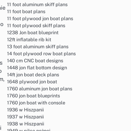
11 foot aluminum skiff plans
nie
11 foot boat plans
11 foot plywood jon boat plans
ko
11 foot plywood skiff plans
1238 Jon boat blueprint
12ft inflatable rib kit
13 foot aluminum skiff plans
14 foot plywood row boat plans
140 cm CNC boat designs
s
1448 jon flat bottom design
o
14ft jon boat deck plans
m,
1648 plywood jon boat
1760 aluminum jon boat plans
1760 jon boat blueprints
1760 jon boat with console
1936 w Hiszpanii
1937 w Hiszpanii
1938 w Hiszpanii
i
1949 w piłce nożnej