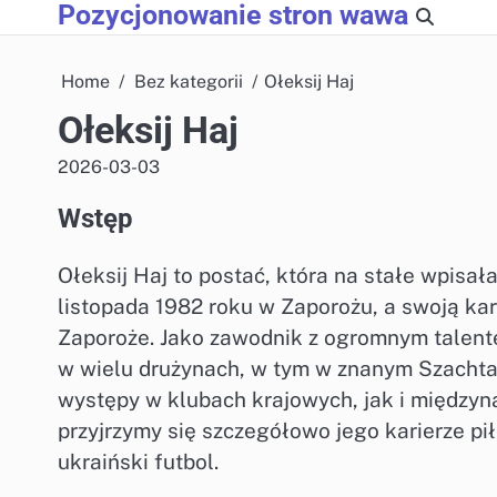
Pozycjonowanie stron wawa
Skip
to
content
Home
Bez kategorii
Ołeksij Haj
Ołeksij Haj
2026-03-03
Wstęp
Ołeksij Haj to postać, która na stałe wpisała
listopada 1982 roku w Zaporożu, a swoją kar
Zaporoże. Jako zawodnik z ogromnym talent
w wielu drużynach, w tym w znanym Szachta
występy w klubach krajowych, jak i międzyn
przyjrzymy się szczegółowo jego karierze p
ukraiński futbol.