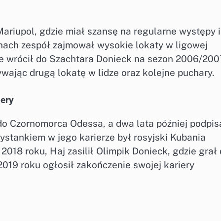
Mariupol, gdzie miał szansę na regularne występy i
nach zespół zajmował wysokie lokaty w ligowej
sie wrócił do Szachtara Donieck na sezon 2006/200
wając drugą lokatę w lidze oraz kolejne puchary.
ery
do Czornomorca Odessa, a dwa lata później podpis
ystankiem w jego karierze był rosyjski Kubania
018 roku, Haj zasilił Olimpik Donieck, gdzie grał
2019 roku ogłosił zakończenie swojej kariery