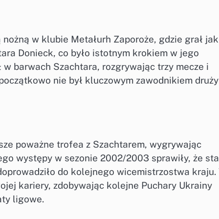
ą nożną w klubie Metałurh Zaporoże, gdzie grał ja
htara Donieck, co było istotnym krokiem w jego
 w barwach Szachtara, rozgrywając trzy mecze i
ć początkowo nie był kluczowym zawodnikiem druży
wsze poważne trofea z Szachtarem, wygrywając
Jego występy w sezonie 2002/2003 sprawiły, że sta
oprowadziło do kolejnego wicemistrzostwa kraju.
ojej kariery, zdobywając kolejne Puchary Ukrainy
ty ligowe.