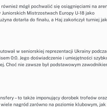
e również mógł pochwalić się osiągnięciami na are
 Juniorskich Mistrzostwach Europy U-18 jako
żyna dotarła do finału, a Haj zakończył turniej ja
iutował w seniorskiej reprezentacji Ukrainy podcza
isem 0:0. Jego doświadczenie i umiejętności szybk
owej. Choć nie zawsze był podstawowym zawodnikie
ransfery – to także imponujący dorobek trofeów oraz
 wiele nagród zarówno na poziomie klubowym, jak 