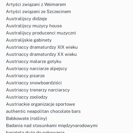
Artyści związani z Weimarem
Artyści związani ze Szczecinem
Australijscy didżeje
Australijscy muzycy house
Australijscy producenci muzyczni
Australijskie gabinety
Austriaccy dramaturdzy XIX wieku
Austriaccy dramaturdzy XX wieku
Austriaccy malarze gotyku
Austriaccy narciarze alpejscy
Austriaccy pisarze
Austriaccy snowboardziści
Austriaccy trenerzy narciarscy
Austriaccy zoolodzy
Austriackie organizacje sportowe
authentic neapolitan chocolate bars
Babkowate (rośliny)
Badania nad stosunkami międzynarodowymi
bagatela duża do pakowania