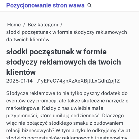
Skip
Pozycjonowanie stron wawa
to
content
Home
Bez kategorii
słodki poczęstunek w formie słodyczy reklamowych
da twoich klientów
słodki poczęstunek w formie
słodyczy reklamowych da twoich
klientów
2025-01-14
J1yEFeC74gnXzAeXBjJlLxGdhZpj1Z
Słodycze reklamowe to nie tylko pyszny dodatek do
eventów czy promocji, ale także skuteczne narzędzie
marketingowe. Każdy z nas uwielbia małe
przyjemności, które umilają codzienność. Dlaczego
więc nie połączyć słodkiego smaku z budowaniem
relacji biznesowych? W tym artykule odkryjemy świat
słodkich poczęstunków reklamowych i zastanowimy