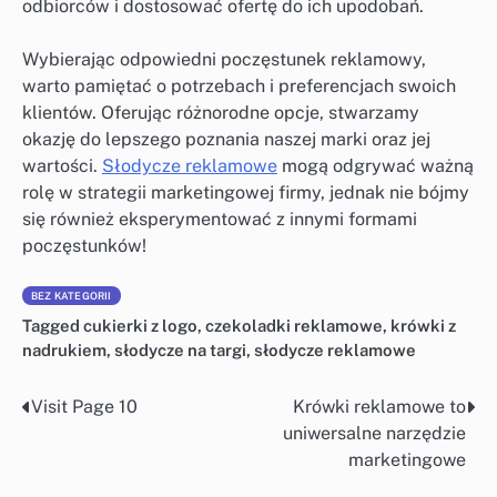
odbiorców i dostosować ofertę do ich upodobań.
Wybierając odpowiedni poczęstunek reklamowy,
warto pamiętać o potrzebach i preferencjach swoich
klientów. Oferując różnorodne opcje, stwarzamy
okazję do lepszego poznania naszej marki oraz jej
wartości.
Słodycze reklamowe
mogą odgrywać ważną
rolę w strategii marketingowej firmy, jednak nie bójmy
się również eksperymentować z innymi formami
poczęstunków!
BEZ KATEGORII
Tagged
cukierki z logo
,
czekoladki reklamowe
,
krówki z
nadrukiem
,
słodycze na targi
,
słodycze reklamowe
Visit Page 10
Krówki reklamowe to
Nawigacja
uniwersalne narzędzie
wpisu
marketingowe