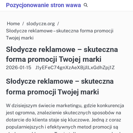
Skip
Pozycjonowanie stron wawa
to
content
Home
slodycze.org
Słodycze reklamowe – skuteczna forma promocji
Twojej marki
Słodycze reklamowe – skuteczna
forma promocji Twojej marki
2026-01-15
J1yEFeC74gnXzAeXBjJlLxGdhZpj1Z
Słodycze reklamowe – skuteczna
forma promocji Twojej marki
W dzisiejszym świecie marketingu, gdzie konkurencja
jest ogromna, znalezienie skutecznych sposobów na
dotarcie do klienta staje się kluczowe. Jedną z coraz
popularniejszych i efektywnych metod promocji są