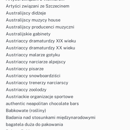
Artyści związani ze Szczecinem
Australijscy didżeje
Australijscy muzycy house
Australijscy producenci muzyczni
Australijskie gabinety
Austriaccy dramaturdzy XIX wieku
Austriaccy dramaturdzy XX wieku
Austriaccy malarze gotyku
Austriaccy narciarze alpejscy
Austriaccy pisarze
Austriaccy snowboardziści
Austriaccy trenerzy narciarscy
Austriaccy zoolodzy
Austriackie organizacje sportowe
authentic neapolitan chocolate bars
Babkowate (rośliny)
Badania nad stosunkami międzynarodowymi
bagatela duża do pakowania